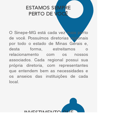
ESTAMOS SEMPRE
PERTO DE VOCÊ
O Sinepe-MG está cada vez mais perto
de você. Possuímos diretorias regionais
por todo o estado de Minas Gerais e,
desta forma, estreitamos o
relacionamento com os nossos
associados. Cada regional possui sua
própria diretoria, com representantes
que entendem bem as necessidades e
os anseios das instituições de cada
local.
INVESTIMENTO QUE
CABE NO SEU BOLSO
Associar-se ao Sinepe-MG é investir
em sua instituição de ensino. Com uma