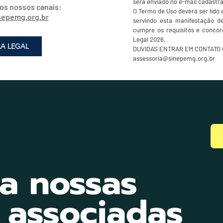
será enviado no e-mail cadastra
os nossos canais:
O Termo de Uso deverá ser lido 
nepemg.org.br
servindo esta manifestação d
cumpre os requisitos e conco
Legal 2026.
A LEGAL
DUVIDAS ENTRAR EM CONTATO
assessoria@sinepemg.org.br
a nossas
s
associadas