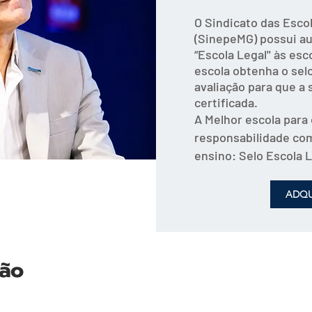
O Sindicato das Escol
(SinepeMG) possui au
“Escola Legal'' às es
escola obtenha o sel
avaliação para que a 
certificada.
A Melhor escola para 
responsabilidade com
ensino: Selo Escola 
ADQU
tão