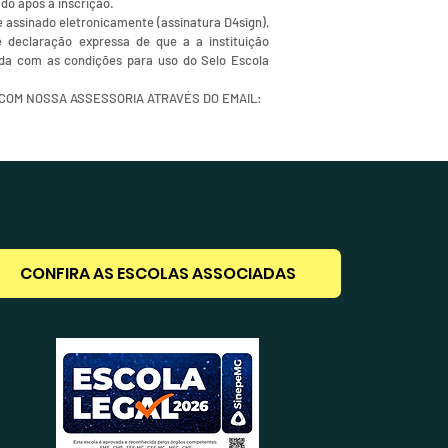
do após a inscrição.
e assinado eletronicamente (assinatura D4sign),
e declaração expressa de que a a instituição
rda com as condições para uso do Selo Escola
 COM NOSSA ASSESSORIA ATRAVÉS DO EMAIL:
CONFIRA AS ESCOLAS ASSOCIADAS