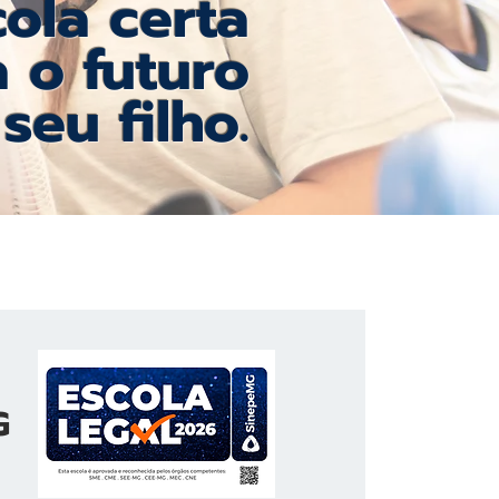
ola certa
 o futuro
seu filho.
MG